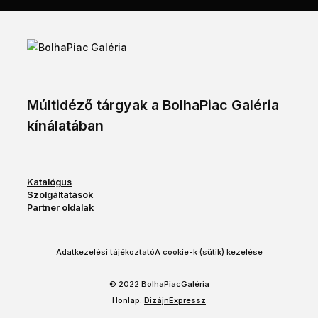
Múltidéző tárgyak a BolhaPiac Galéria
kínálatában
Katalógus
Szolgáltatások
Partner oldalak
Adatkezelési tájékoztató
A cookie-k (sütik) kezelése
© 2022 BolhaPiacGaléria
Honlap:
DizájnExpressz