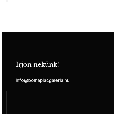
Írjon nekünk!
info@bolhapiacgaleria.hu