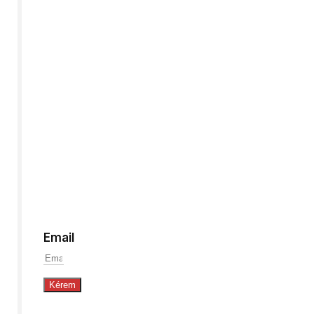
Híreink
Iratkozzon
fel,
hogy
értesüljön
a
legfrissebb
szerzeményeinkről!
Email
Kérem