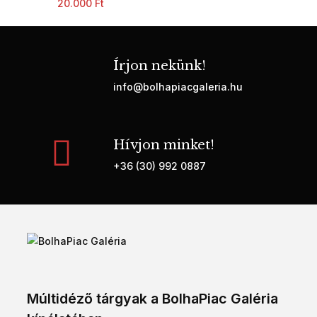
20.000
Ft
Írjon nekünk!
info@bolhapiacgaleria.hu
Hívjon minket!
+36 (30) 992 0887
Múltidéző tárgyak a BolhaPiac Galéria