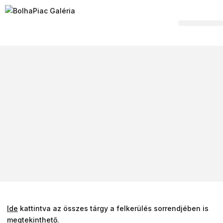
Hagyaték felvásár
Ide
kattintva az összes tárgy a felkerülés sorrendjében is
megtekinthető.