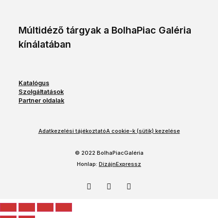
Múltidéző tárgyak a BolhaPiac Galéria
kínálatában
Katalógus
Szolgáltatások
Partner oldalak
Adatkezelési tájékoztató
A cookie-k (sütik) kezelése
© 2022 BolhaPiacGaléria
Honlap:
DizájnExpressz