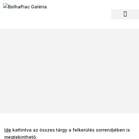
Hagyaték felvásár
Ide
kattintva az összes tárgy a felkerülés sorrendjében is
megtekinthető.