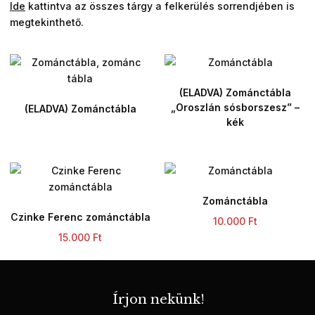
Ide
kattintva az összes tárgy a felkerülés sorrendjében is
megtekinthető.
(ELADVA) Zománctábla
„Oroszlán sósborszesz” –
(ELADVA) Zománctábla
kék
Zománctábla
Czinke Ferenc zománctábla
10.000
Ft
15.000
Ft
Írjon nekünk!