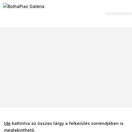
Hagyaték felvásár
Ide
kattintva az összes tárgy a felkerülés sorrendjében is
megtekinthető.