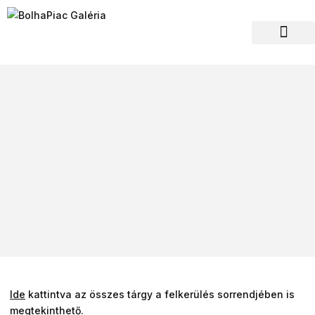
Hagyaték felvásár
Ide
kattintva az összes tárgy a felkerülés sorrendjében is
megtekinthető.