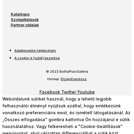
Katalógus
Szolgáltatások
Partner oldalak
Adatkezelési tájékoztató
A cookie-k (sütik) kezelése
© 2022 BolhaPiacGaléria
Honlap:
DizájnExpressz
Facebook
Twitter
Youtube
Weboldalunk sütiket használ, hogy a lehető legjobb
felhasználói élményt nyújtsuk azáltal, hogy emlékezünk
vonatkozó preferenciáira most, és ismételt látogatásánál. Az
„Összes elfogadása” gombra kattintva Ön hozzájárul e sütik
használatához. Vagy felkeresheti a "Cookie-beállítások"
menüpontot, ahol célzottan differenciálhat a sütik közt.