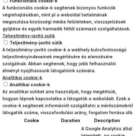
Funkcionális cookie-k
A funkcionális cookie-k segítenek bizonyos funkciók
végrehajtásában, mint pl a weboldal tartalmának
megosztása közösségi média felületeken, visszajelzések
gyűjtése és egyéb harmadik féltől származó szolgáltatások.
Teljesítmény-javító sütik
Teljesítmény-javító sütik
A teljesítmény-javító cookie-k a webhely kulcsfontosságú
teljesítményindexeinek megértésére és elemzésére
szolgálnak. Abban segítenek, hogy jobb felhasználói
élményt nyújthassunk látogatóink számára.
Analítikai cookie-k
Analítikai cookie-k
Az analitikai sütiket arra használjuk, hogy megértsük,
hogyan lépnek kapcsolatba a látogatók a weboldalt. Ezek a
cookie-k segítenek információt szolgáltatni a mérőszámokról
látogatók száma, visszafordulási arány, forgalom forrása stb.
Cookie
Duration
Description
A Google Analytics által
telepített _ga cookie