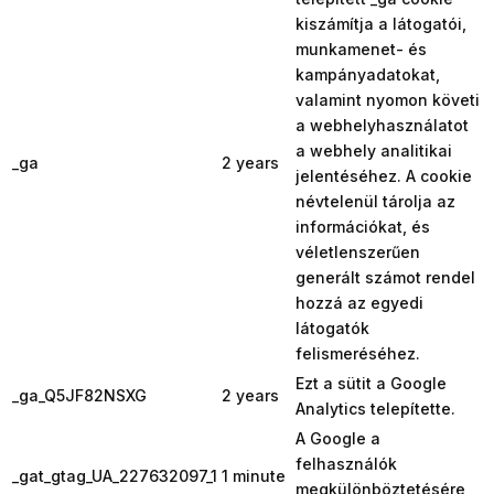
kiszámítja a látogatói,
munkamenet- és
kampányadatokat,
valamint nyomon követi
a webhelyhasználatot
a webhely analitikai
_ga
2 years
jelentéséhez. A cookie
névtelenül tárolja az
információkat, és
véletlenszerűen
generált számot rendel
hozzá az egyedi
látogatók
felismeréséhez.
Ezt a sütit a Google
_ga_Q5JF82NSXG
2 years
Analytics telepítette.
A Google a
felhasználók
_gat_gtag_UA_227632097_1
1 minute
megkülönböztetésére