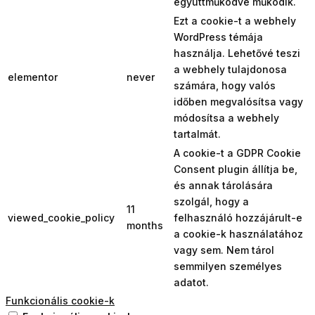
együttműködve működik.
Ezt a cookie-t a webhely
WordPress témája
használja. Lehetővé teszi
a webhely tulajdonosa
elementor
never
számára, hogy valós
időben megvalósítsa vagy
módosítsa a webhely
tartalmát.
A cookie-t a GDPR Cookie
Consent plugin állítja be,
és annak tárolására
szolgál, hogy a
11
viewed_cookie_policy
felhasználó hozzájárult-e
months
a cookie-k használatához
vagy sem. Nem tárol
semmilyen személyes
adatot.
Funkcionális cookie-k