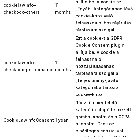
állítja be. A cookie az
cookielawinfo-
11
„Egyéb” kategóriában lévő
checkbox-others
months
cookie-khoz való
felhasználói hozzájárulás
tárolására szolgál.
Ezt a cookie-t a GDPR
Cookie Consent plugin
állítja be. A cookie a
felhasználó
cookielawinfo-
11
hozzájárulásának
checkbox-performance
months
tárolására szolgál a
„Teljesítmény-javító”
kategóriába tartozó
cookie-khoz.
Rögzíti a megfelelő
kategória alapértelmezett
gombállapotát és a CCPA
CookieLawInfoConsent
1 year
állapotát. Csak az
elsődleges cookie-val