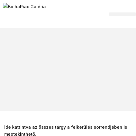
Hagyaték felvásár
Ide
kattintva az összes tárgy a felkerülés sorrendjében is
megtekinthető.