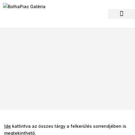
Hagyaték felvásár
Ide
kattintva az összes tárgy a felkerülés sorrendjében is
megtekinthető.