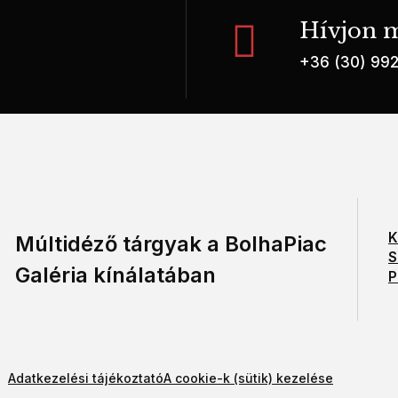
Hívjon m
+36 (30) 99
K
Múltidéző tárgyak a BolhaPiac
S
Galéria kínálatában
P
Adatkezelési tájékoztató
A cookie-k (sütik) kezelése