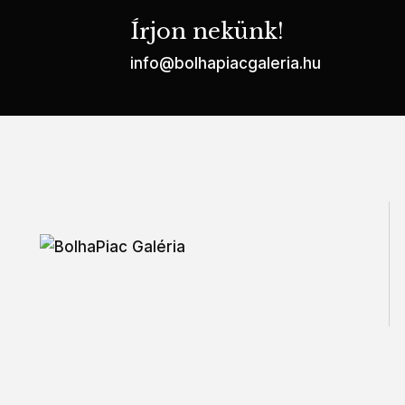
Írjon nekünk!
info@bolhapiacgaleria.hu