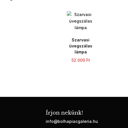
Szarvasi
üvegszálas
lámpa
52.000
Ft
Írjon nekünk!
info@bolhapiacgaleria.hu