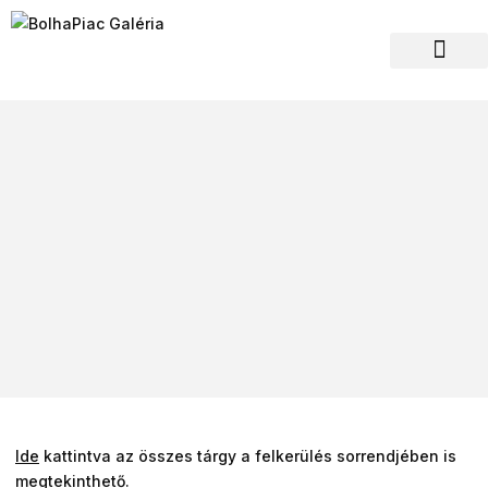
Hagyaték felvásár
Ide
kattintva az összes tárgy a felkerülés sorrendjében is
megtekinthető.