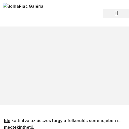
Hagyaték felvásár
Ide
kattintva az összes tárgy a felkerülés sorrendjében is
megtekinthető.