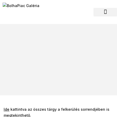
Hagyaték felvásár
Ide
kattintva az összes tárgy a felkerülés sorrendjében is
megtekinthető.