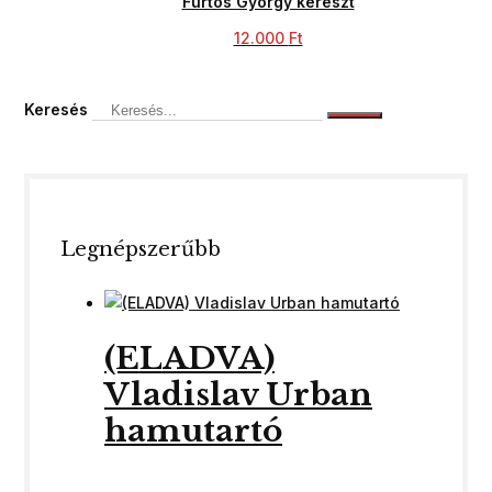
Fürtös György kereszt
12.000
Ft
Keresés
Legnépszerűbb
(ELADVA)
Vladislav Urban
hamutartó