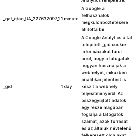
Analytics telepítette.
A Google a
felhasználók
_gat_gtag_UA_227632097_1
1 minute
megkülönböztetésére
állította be.
A Google Analytics által
telepített _gid cookie
információkat tárol
arról, hogy a látogatók
hogyan használják a
webhelyet, miközben
analitikai jelentést is
_gid
1 day
készít a webhely
teljesítményéről. Az
összegyűjtött adatok
egy része magában
foglalja a látogatók
számát, azok forrását
és az általuk névtelenül
felkeresett oldalakat.