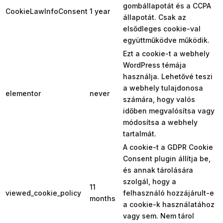
gombállapotát és a CCPA
CookieLawInfoConsent
1 year
állapotát. Csak az
elsődleges cookie-val
együttműködve működik.
Ezt a cookie-t a webhely
WordPress témája
használja. Lehetővé teszi
a webhely tulajdonosa
elementor
never
számára, hogy valós
időben megvalósítsa vagy
módosítsa a webhely
tartalmát.
A cookie-t a GDPR Cookie
Consent plugin állítja be,
és annak tárolására
szolgál, hogy a
11
viewed_cookie_policy
felhasználó hozzájárult-e
months
a cookie-k használatához
vagy sem. Nem tárol