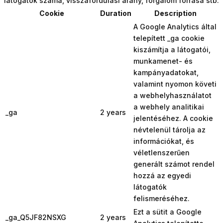
látogatók száma, visszafordulási arány, forgalom forrása stb.
Cookie
Duration
Description
A Google Analytics által
telepített _ga cookie
kiszámítja a látogatói,
munkamenet- és
kampányadatokat,
valamint nyomon követi
a webhelyhasználatot
a webhely analitikai
_ga
2 years
jelentéséhez. A cookie
névtelenül tárolja az
információkat, és
véletlenszerűen
generált számot rendel
hozzá az egyedi
látogatók
felismeréséhez.
Ezt a sütit a Google
_ga_Q5JF82NSXG
2 years