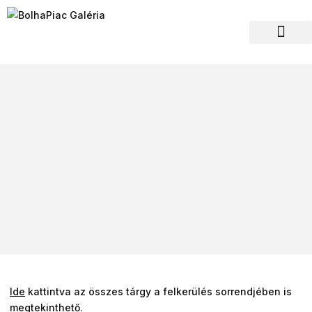
Hagyaték felvásár
Ide
kattintva az összes tárgy a felkerülés sorrendjében is
megtekinthető.