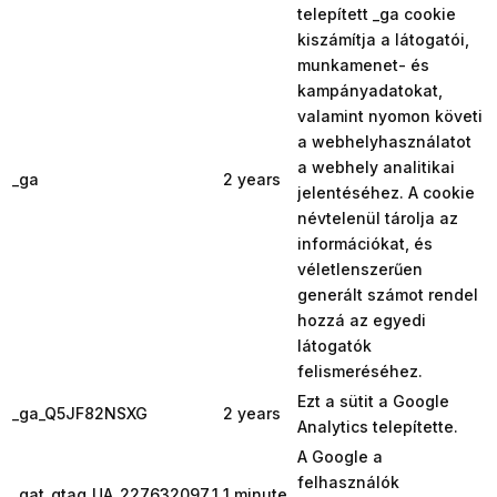
telepített _ga cookie
kiszámítja a látogatói,
munkamenet- és
kampányadatokat,
valamint nyomon követi
a webhelyhasználatot
a webhely analitikai
_ga
2 years
jelentéséhez. A cookie
névtelenül tárolja az
információkat, és
véletlenszerűen
generált számot rendel
hozzá az egyedi
látogatók
felismeréséhez.
Ezt a sütit a Google
_ga_Q5JF82NSXG
2 years
Analytics telepítette.
A Google a
felhasználók
_gat_gtag_UA_227632097_1
1 minute