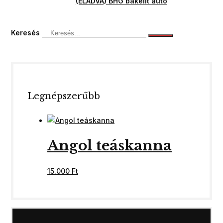
(ELADVA) BHG bakelit autó
Keresés
Legnépszerűbb
Angol teáskanna
15.000
Ft