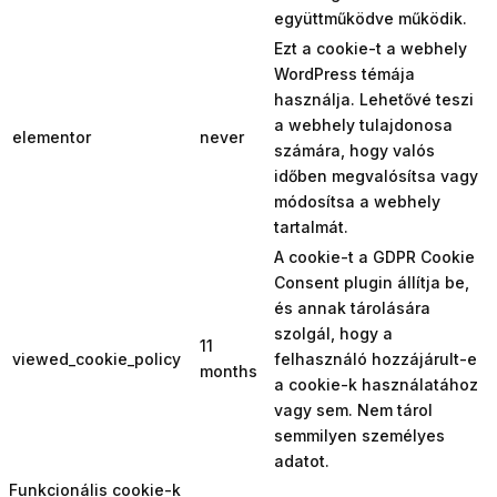
együttműködve működik.
Ezt a cookie-t a webhely
WordPress témája
használja. Lehetővé teszi
a webhely tulajdonosa
elementor
never
számára, hogy valós
időben megvalósítsa vagy
módosítsa a webhely
tartalmát.
A cookie-t a GDPR Cookie
Consent plugin állítja be,
és annak tárolására
szolgál, hogy a
11
viewed_cookie_policy
felhasználó hozzájárult-e
months
a cookie-k használatához
vagy sem. Nem tárol
semmilyen személyes
adatot.
Funkcionális cookie-k