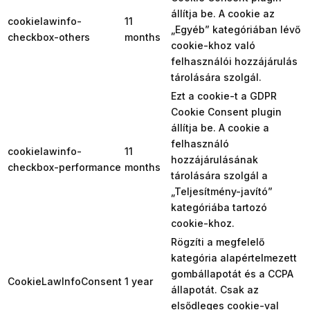
állítja be. A cookie az
cookielawinfo-
11
„Egyéb” kategóriában lévő
checkbox-others
months
cookie-khoz való
felhasználói hozzájárulás
tárolására szolgál.
Ezt a cookie-t a GDPR
Cookie Consent plugin
állítja be. A cookie a
felhasználó
cookielawinfo-
11
hozzájárulásának
checkbox-performance
months
tárolására szolgál a
„Teljesítmény-javító”
kategóriába tartozó
cookie-khoz.
Rögzíti a megfelelő
kategória alapértelmezett
gombállapotát és a CCPA
CookieLawInfoConsent
1 year
állapotát. Csak az
elsődleges cookie-val