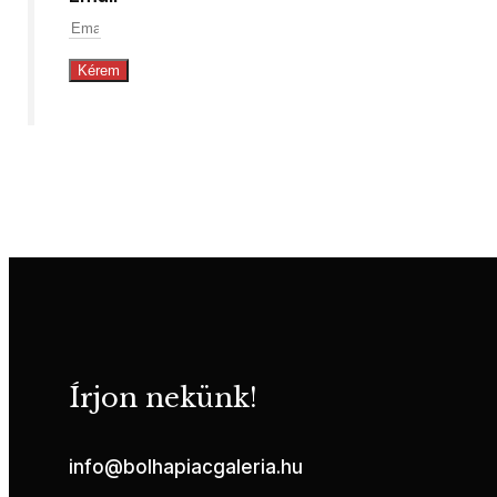
Kérem
Írjon nekünk!
info@bolhapiacgaleria.hu