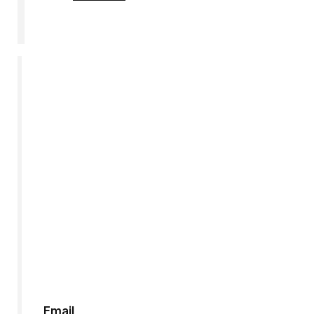
Híreink
Iratkozzon
fel,
hogy
értesüljön
a
legfrissebb
szerzeményeinkről!
Email