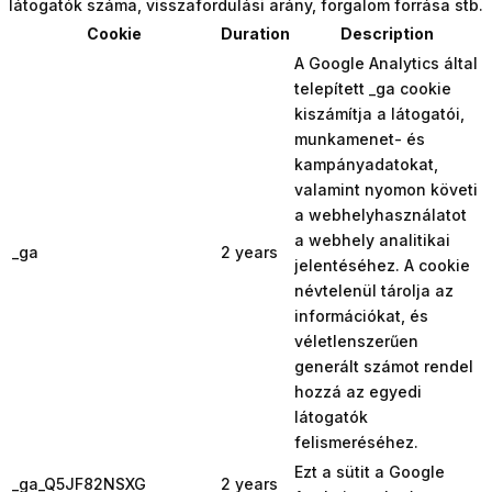
látogatók száma, visszafordulási arány, forgalom forrása stb.
Cookie
Duration
Description
A Google Analytics által
telepített _ga cookie
kiszámítja a látogatói,
munkamenet- és
kampányadatokat,
valamint nyomon követi
a webhelyhasználatot
a webhely analitikai
_ga
2 years
jelentéséhez. A cookie
névtelenül tárolja az
információkat, és
véletlenszerűen
generált számot rendel
hozzá az egyedi
látogatók
felismeréséhez.
Ezt a sütit a Google
_ga_Q5JF82NSXG
2 years