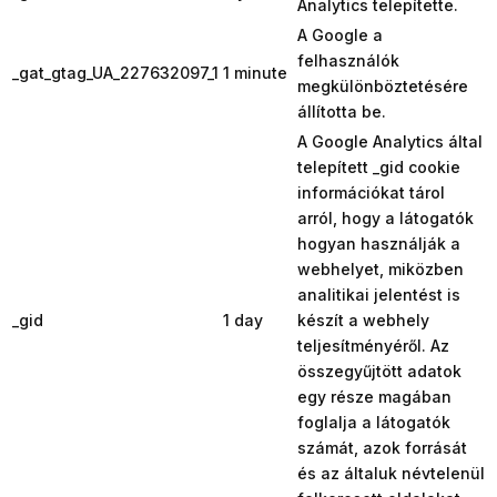
Analytics telepítette.
A Google a
felhasználók
_gat_gtag_UA_227632097_1
1 minute
megkülönböztetésére
állította be.
A Google Analytics által
telepített _gid cookie
információkat tárol
arról, hogy a látogatók
hogyan használják a
webhelyet, miközben
analitikai jelentést is
_gid
1 day
készít a webhely
teljesítményéről. Az
összegyűjtött adatok
egy része magában
foglalja a látogatók
számát, azok forrását
és az általuk névtelenül