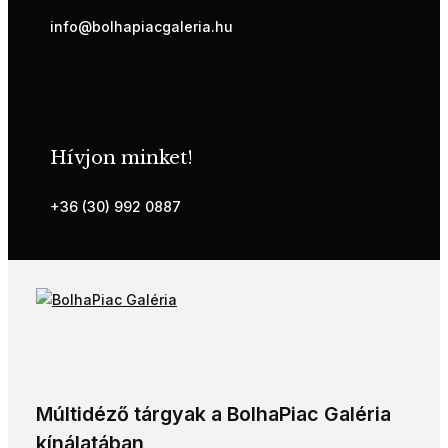
info@bolhapiacgaleria.hu
Hívjon minket!
+36 (30) 992 0887
Múltidéző tárgyak a BolhaPiac Galéria
kínálatában