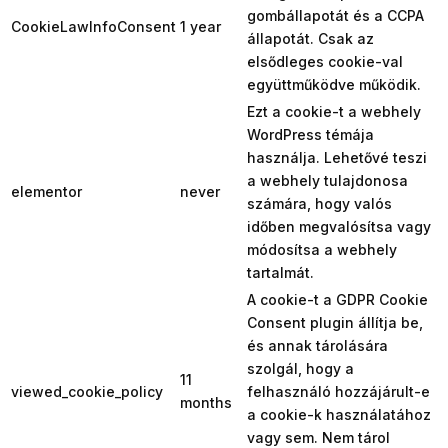
gombállapotát és a CCPA
CookieLawInfoConsent
1 year
állapotát. Csak az
elsődleges cookie-val
együttműködve működik.
Ezt a cookie-t a webhely
WordPress témája
használja. Lehetővé teszi
a webhely tulajdonosa
elementor
never
számára, hogy valós
időben megvalósítsa vagy
módosítsa a webhely
tartalmát.
A cookie-t a GDPR Cookie
Consent plugin állítja be,
és annak tárolására
szolgál, hogy a
11
viewed_cookie_policy
felhasználó hozzájárult-e
months
a cookie-k használatához
vagy sem. Nem tárol