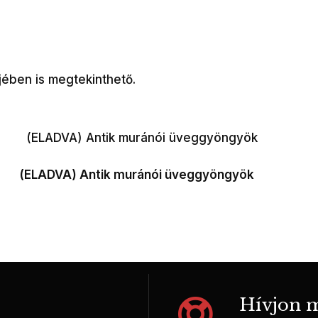
jében is megtekinthető.
(ELADVA) Antik muránói üveggyöngyök
Hívjon m