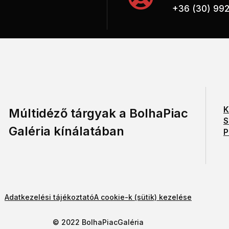
+36 (30) 99
K
Múltidéző tárgyak a BolhaPiac
S
Galéria kínálatában
P
Adatkezelési tájékoztató
A cookie-k (sütik) kezelése
© 2022 BolhaPiacGaléria