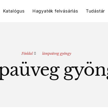
Katalógus
Hagyaték felvásárlás
Tudástár
Főoldal
lámpaüveg gyöngy
paüveg gyön