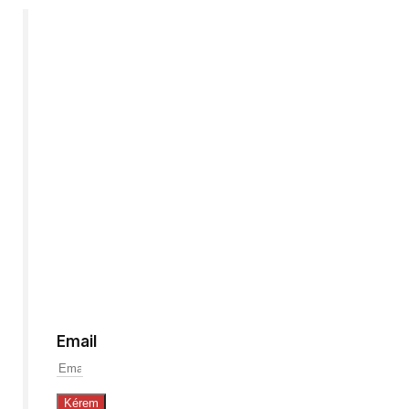
Híreink
Iratkozzon
fel,
hogy
értesüljön
a
legfrissebb
szerzeményeinkről!
Email
Kérem