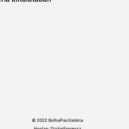
© 2022 BolhaPiacGaléria
Honlap:
DizájnExpressz