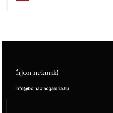
Írjon nekünk!
info@bolhapiacgaleria.hu