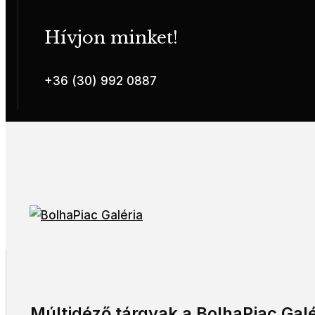
Hívjon minket!
+36 (30) 992 0887
Múltidéző tárgyak a BolhaPiac Galé