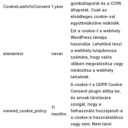
gombállapotát és a CCPA
CookieLawInfoConsent
1 year
állapotát. Csak az
elsődleges cookie-val
együttműködve működik.
Ezt a cookie-t a webhely
WordPress témája
használja. Lehetővé teszi
a webhely tulajdonosa
elementor
never
számára, hogy valós
időben megvalósítsa vagy
módosítsa a webhely
tartalmát.
A cookie-t a GDPR Cookie
Consent plugin állítja be,
és annak tárolására
szolgál, hogy a
11
viewed_cookie_policy
felhasználó hozzájárult-e
months
a cookie-k használatához
vagy sem. Nem tárol