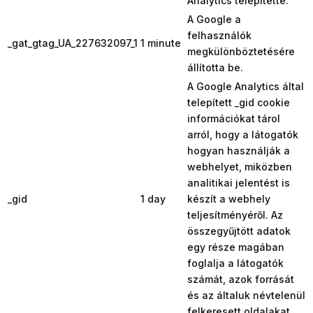
Analytics telepítette.
A Google a
felhasználók
_gat_gtag_UA_227632097_1
1 minute
megkülönböztetésére
állította be.
A Google Analytics által
telepített _gid cookie
információkat tárol
arról, hogy a látogatók
hogyan használják a
webhelyet, miközben
analitikai jelentést is
_gid
1 day
készít a webhely
teljesítményéről. Az
összegyűjtött adatok
egy része magában
foglalja a látogatók
számát, azok forrását
és az általuk névtelenül
felkeresett oldalakat.