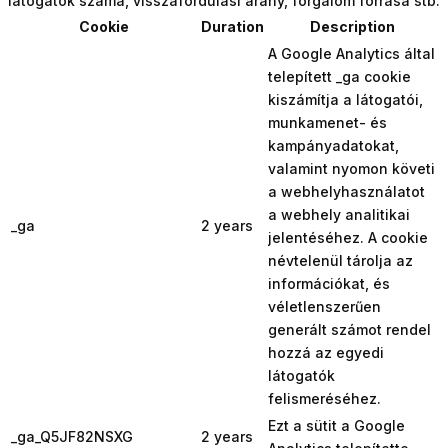
látogatók száma, visszafordulási arány, forgalom forrása stb.
Cookie
Duration
Description
A Google Analytics által
telepített _ga cookie
kiszámítja a látogatói,
munkamenet- és
kampányadatokat,
valamint nyomon követi
a webhelyhasználatot
a webhely analitikai
_ga
2 years
jelentéséhez. A cookie
névtelenül tárolja az
információkat, és
véletlenszerűen
generált számot rendel
hozzá az egyedi
látogatók
felismeréséhez.
Ezt a sütit a Google
_ga_Q5JF82NSXG
2 years