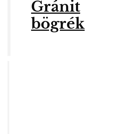
Gránit
bögrék
Híreink
Iratkozzon
fel,
hogy
értesüljön