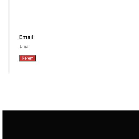
a
legfrissebb
szerzeményeinkről!
Email
Kérem