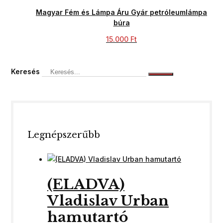
Magyar Fém és Lámpa Áru Gyár petróleumlámpa
búra
15.000
Ft
Keresés
Legnépszerűbb
(ELADVA)
Vladislav Urban
hamutartó