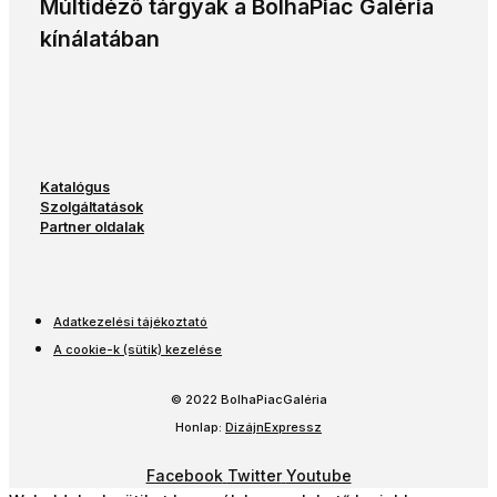
Múltidéző tárgyak a BolhaPiac Galéria
kínálatában
Katalógus
Szolgáltatások
Partner oldalak
Adatkezelési tájékoztató
A cookie-k (sütik) kezelése
© 2022 BolhaPiacGaléria
Honlap:
DizájnExpressz
Facebook
Twitter
Youtube