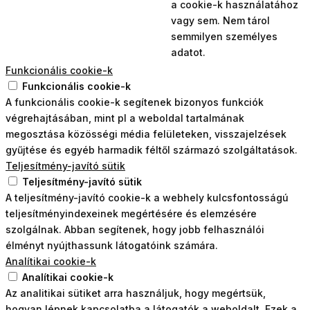
a cookie-k használatához
vagy sem. Nem tárol
semmilyen személyes
adatot.
Funkcionális cookie-k
Funkcionális cookie-k
A funkcionális cookie-k segítenek bizonyos funkciók
végrehajtásában, mint pl a weboldal tartalmának
megosztása közösségi média felületeken, visszajelzések
gyűjtése és egyéb harmadik féltől származó szolgáltatások.
Teljesítmény-javító sütik
Teljesítmény-javító sütik
A teljesítmény-javító cookie-k a webhely kulcsfontosságú
teljesítményindexeinek megértésére és elemzésére
szolgálnak. Abban segítenek, hogy jobb felhasználói
élményt nyújthassunk látogatóink számára.
Analítikai cookie-k
Analítikai cookie-k
Az analitikai sütiket arra használjuk, hogy megértsük,
hogyan lépnek kapcsolatba a látogatók a weboldalt. Ezek a