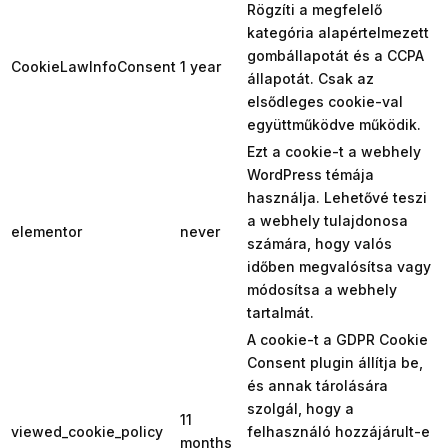
Rögzíti a megfelelő
kategória alapértelmezett
gombállapotát és a CCPA
CookieLawInfoConsent
1 year
állapotát. Csak az
elsődleges cookie-val
együttműködve működik.
Ezt a cookie-t a webhely
WordPress témája
használja. Lehetővé teszi
a webhely tulajdonosa
elementor
never
számára, hogy valós
időben megvalósítsa vagy
módosítsa a webhely
tartalmát.
A cookie-t a GDPR Cookie
Consent plugin állítja be,
és annak tárolására
szolgál, hogy a
11
viewed_cookie_policy
felhasználó hozzájárult-e
months