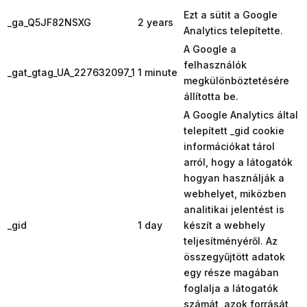
Ezt a sütit a Google
_ga_Q5JF82NSXG
2 years
Analytics telepítette.
A Google a
felhasználók
_gat_gtag_UA_227632097_1
1 minute
megkülönböztetésére
állította be.
A Google Analytics által
telepített _gid cookie
információkat tárol
arról, hogy a látogatók
hogyan használják a
webhelyet, miközben
analitikai jelentést is
_gid
1 day
készít a webhely
teljesítményéről. Az
összegyűjtött adatok
egy része magában
foglalja a látogatók
számát, azok forrását