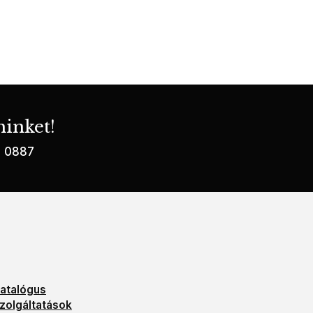
inket!
2 0887
atalógus
zolgáltatások