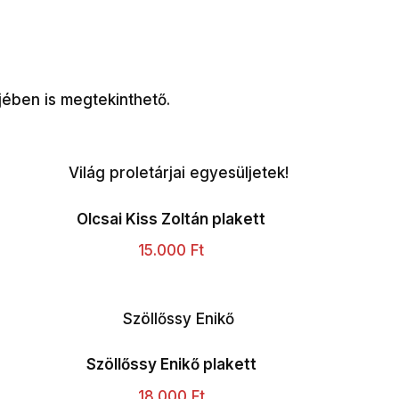
jében is megtekinthető.
Olcsai Kiss Zoltán plakett
15.000
Ft
Szöllőssy Enikő plakett
18.000
Ft