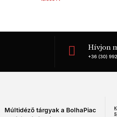
Hívjon m
+36 (30) 99
K
Múltidéző tárgyak a BolhaPiac
S