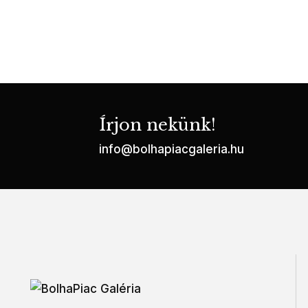
Írjon nekünk!
info@bolhapiacgaleria.hu