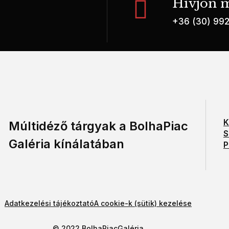
Hívjon m
+36 (30) 99
K
Múltidéző tárgyak a BolhaPiac
S
Galéria kínálatában
P
Adatkezelési tájékoztató
A cookie-k (sütik) kezelése
© 2022 BolhaPiacGaléria