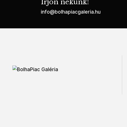
Írjon nekünk!
info@bolhapiacgaleria.hu