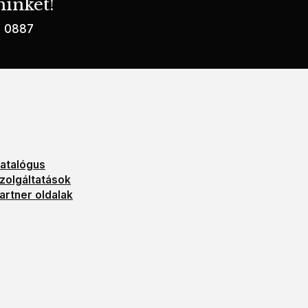
inket!
2 0887
atalógus
zolgáltatások
artner oldalak