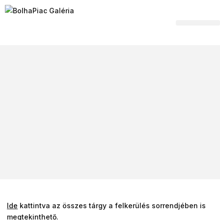
Hagyaték felvásár
Ide
kattintva az összes tárgy a felkerülés sorrendjében is
megtekinthető.