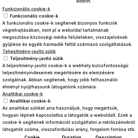
adatot.
Funkcionális cookie-k
Funkcionális cookie-k
A funkcionális cookie-k segítenek bizonyos funkciók
végrehajtásában, mint pl a weboldal tartalmának
megosztása közösségi média felületeken, visszajelzések
gyűjtése és egyéb harmadik féltől származó szolgáltatások.
Teljesítmény-javító sütik
Teljesítmény-javító sütik
A teljesítmény-javító cookie-k a webhely kulcsfontosságú
teljesítményindexeinek megértésére és elemzésére
szolgálnak. Abban segítenek, hogy jobb felhasználói
élményt nyújthassunk látogatóink számára.
Analítikai cookie-k
Analítikai cookie-k
Az analitikai sütiket arra használjuk, hogy megértsük,
hogyan lépnek kapcsolatba a látogatók a weboldalt. Ezek a
cookie-k segítenek információt szolgáltatni a mérőszámokról
látogatók száma, visszafordulási arány, forgalom forrása stb.
Cookie
Duration
Description