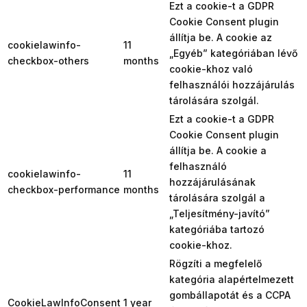
Ezt a cookie-t a GDPR
Cookie Consent plugin
állítja be. A cookie az
cookielawinfo-
11
„Egyéb” kategóriában lévő
checkbox-others
months
cookie-khoz való
felhasználói hozzájárulás
tárolására szolgál.
Ezt a cookie-t a GDPR
Cookie Consent plugin
állítja be. A cookie a
felhasználó
cookielawinfo-
11
hozzájárulásának
checkbox-performance
months
tárolására szolgál a
„Teljesítmény-javító”
kategóriába tartozó
cookie-khoz.
Rögzíti a megfelelő
kategória alapértelmezett
gombállapotát és a CCPA
CookieLawInfoConsent
1 year