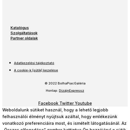
Katalógus
Szolgáltatások
Partner oldalak
Adatkezelési tájékoztató
A cookie-k (sütik) kezelése
© 2022 BolhaPiacGaléria
Honlap:
DizájnExpressz
Facebook
Twitter
Youtube
Weboldalunk sütiket használ, hogy a lehető legjobb
felhasználói élményt nyújtsuk azáltal, hogy emlékezünk
vonatkozó preferenciáira most, és ismételt látogatásánál. Az
„Összes elfogadása” gombra kattintva Ön hozzájárul e sütik