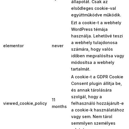
állapotát. Csak az
elsődleges cookie-val
együttműködve működik.
Ezt a cookie-t a webhely
WordPress témája
használja. Lehetővé teszi
a webhely tulajdonosa
elementor
never
számára, hogy valós
időben megvalósítsa vagy
módosítsa a webhely
tartalmát.
A cookie-t a GDPR Cookie
Consent plugin állítja be,
és annak tárolására
szolgál, hogy a
11
viewed_cookie_policy
felhasználó hozzájárult-e
months
a cookie-k használatához
vagy sem. Nem tárol
semmilyen személyes