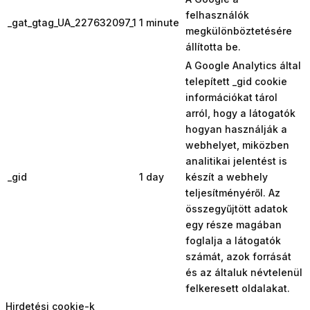
felhasználók
_gat_gtag_UA_227632097_1
1 minute
megkülönböztetésére
állította be.
A Google Analytics által
telepített _gid cookie
információkat tárol
arról, hogy a látogatók
hogyan használják a
webhelyet, miközben
analitikai jelentést is
_gid
1 day
készít a webhely
teljesítményéről. Az
összegyűjtött adatok
egy része magában
foglalja a látogatók
számát, azok forrását
és az általuk névtelenül
felkeresett oldalakat.
Hirdetési cookie-k