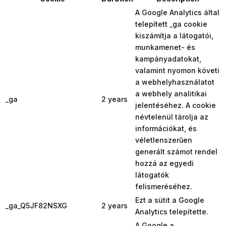
A Google Analytics által
telepített _ga cookie
kiszámítja a látogatói,
munkamenet- és
kampányadatokat,
valamint nyomon követi
a webhelyhasználatot
a webhely analitikai
_ga
2 years
jelentéséhez. A cookie
névtelenül tárolja az
információkat, és
véletlenszerűen
generált számot rendel
hozzá az egyedi
látogatók
felismeréséhez.
Ezt a sütit a Google
_ga_Q5JF82NSXG
2 years
Analytics telepítette.
A Google a