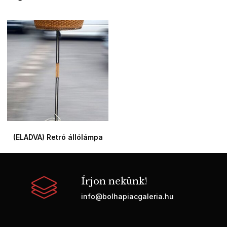
(ELADVA) Retró állólámpa
Írjon nekünk!
info@bolhapiacgaleria.hu