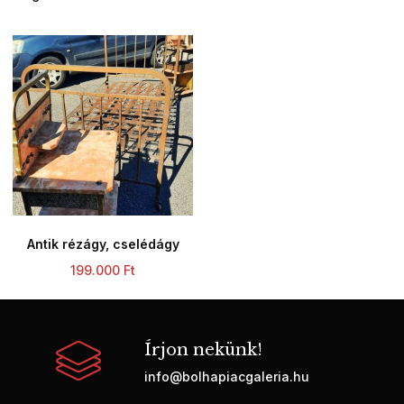
Antik rézágy, cselédágy
199.000
Ft
Írjon nekünk!
info@bolhapiacgaleria.hu