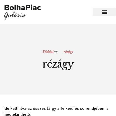
Főoldal
rézágy
rézágy
Ide
kattintva az összes tárgy a felkerülés sorrendjében is
megtekinthető.