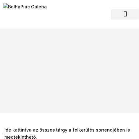
Hagyaték felvásár
Ide
kattintva az összes tárgy a felkerülés sorrendjében is
megtekinthető.