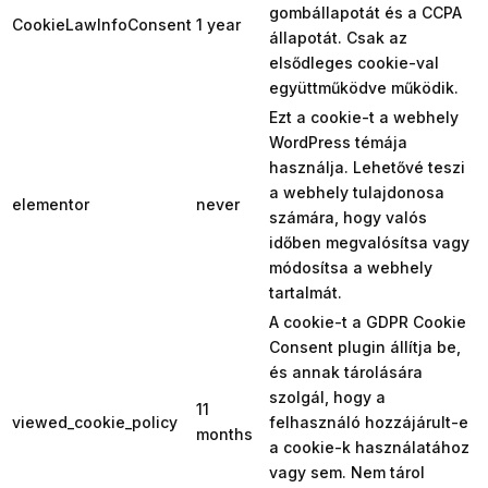
gombállapotát és a CCPA
CookieLawInfoConsent
1 year
állapotát. Csak az
elsődleges cookie-val
együttműködve működik.
Ezt a cookie-t a webhely
WordPress témája
használja. Lehetővé teszi
a webhely tulajdonosa
elementor
never
számára, hogy valós
időben megvalósítsa vagy
módosítsa a webhely
tartalmát.
A cookie-t a GDPR Cookie
Consent plugin állítja be,
és annak tárolására
szolgál, hogy a
11
viewed_cookie_policy
felhasználó hozzájárult-e
months
a cookie-k használatához
vagy sem. Nem tárol