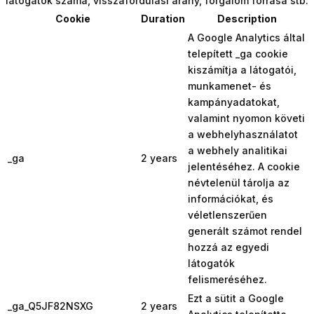
látogatók száma, visszafordulási arány, forgalom forrása stb.
Cookie
Duration
Description
A Google Analytics által
telepített _ga cookie
kiszámítja a látogatói,
munkamenet- és
kampányadatokat,
valamint nyomon követi
a webhelyhasználatot
a webhely analitikai
_ga
2 years
jelentéséhez. A cookie
névtelenül tárolja az
információkat, és
véletlenszerűen
generált számot rendel
hozzá az egyedi
látogatók
felismeréséhez.
Ezt a sütit a Google
_ga_Q5JF82NSXG
2 years