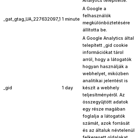
Analytics telepítette.
A Google a
felhasználók
_gat_gtag_UA_227632097_1
1 minute
megkülönböztetésére
állította be.
A Google Analytics által
telepített _gid cookie
információkat tárol
arról, hogy a látogatók
hogyan használják a
webhelyet, miközben
analitikai jelentést is
_gid
1 day
készít a webhely
teljesítményéről. Az
összegyűjtött adatok
egy része magában
foglalja a látogatók
számát, azok forrását
és az általuk névtelenül
felkeresett oldalakat.