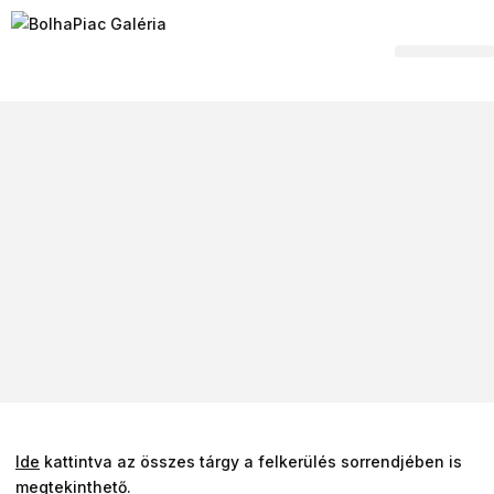
Hagyaték felvásár
Ide
kattintva az összes tárgy a felkerülés sorrendjében is
megtekinthető.