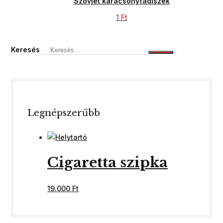
Szovjet karácsonyfadíszek
1
Ft
Keresés
Legnépszerűbb
Cigaretta szipka
19.000
Ft