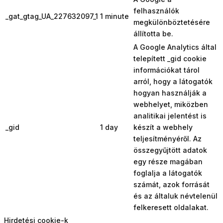
felhasználók
_gat_gtag_UA_227632097_1
1 minute
megkülönböztetésére
állította be.
A Google Analytics által
telepített _gid cookie
információkat tárol
arról, hogy a látogatók
hogyan használják a
webhelyet, miközben
analitikai jelentést is
_gid
1 day
készít a webhely
teljesítményéről. Az
összegyűjtött adatok
egy része magában
foglalja a látogatók
számát, azok forrását
és az általuk névtelenül
felkeresett oldalakat.
Hirdetési cookie-k