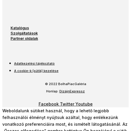
Katalógus
Szolgáltatások
Partner oldalak
Adatkezelési tájékoztató
A cookie-k (sütik) kezelése
© 2022 BolhaPiacGaléria
Honlap:
DizájnExpressz
Facebook
Twitter
Youtube
Weboldalunk sütiket használ, hogy a lehető legjobb
felhasználói élményt nyújtsuk azáltal, hogy emlékezünk
vonatkozó preferenciáira most, és ismételt látogatásánál. Az
„Összes elfogadása” gombra kattintva Ön hozzájárul e sütik