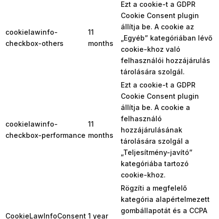
Ezt a cookie-t a GDPR
Cookie Consent plugin
állítja be. A cookie az
cookielawinfo-
11
„Egyéb” kategóriában lévő
checkbox-others
months
cookie-khoz való
felhasználói hozzájárulás
tárolására szolgál.
Ezt a cookie-t a GDPR
Cookie Consent plugin
állítja be. A cookie a
felhasználó
cookielawinfo-
11
hozzájárulásának
checkbox-performance
months
tárolására szolgál a
„Teljesítmény-javító”
kategóriába tartozó
cookie-khoz.
Rögzíti a megfelelő
kategória alapértelmezett
gombállapotát és a CCPA
CookieLawInfoConsent
1 year