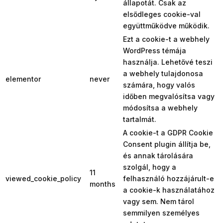
állapotát. Csak az
elsődleges cookie-val
együttműködve működik.
Ezt a cookie-t a webhely
WordPress témája
használja. Lehetővé teszi
a webhely tulajdonosa
elementor
never
számára, hogy valós
időben megvalósítsa vagy
módosítsa a webhely
tartalmát.
A cookie-t a GDPR Cookie
Consent plugin állítja be,
és annak tárolására
szolgál, hogy a
11
viewed_cookie_policy
felhasználó hozzájárult-e
months
a cookie-k használatához
vagy sem. Nem tárol
semmilyen személyes