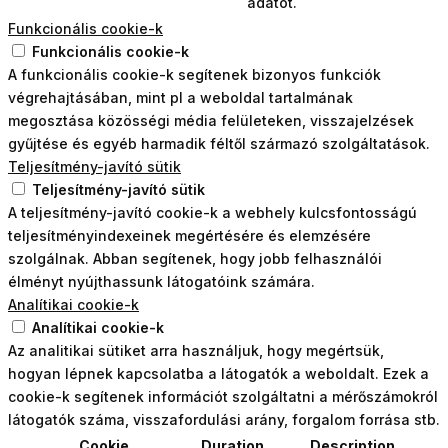
adatot.
Funkcionális cookie-k
Funkcionális cookie-k
A funkcionális cookie-k segítenek bizonyos funkciók
végrehajtásában, mint pl a weboldal tartalmának
megosztása közösségi média felületeken, visszajelzések
gyűjtése és egyéb harmadik féltől származó szolgáltatások.
Teljesítmény-javító sütik
Teljesítmény-javító sütik
A teljesítmény-javító cookie-k a webhely kulcsfontosságú
teljesítményindexeinek megértésére és elemzésére
szolgálnak. Abban segítenek, hogy jobb felhasználói
élményt nyújthassunk látogatóink számára.
Analítikai cookie-k
Analítikai cookie-k
Az analitikai sütiket arra használjuk, hogy megértsük,
hogyan lépnek kapcsolatba a látogatók a weboldalt. Ezek a
cookie-k segítenek információt szolgáltatni a mérőszámokról
látogatók száma, visszafordulási arány, forgalom forrása stb.
Cookie
Duration
Description