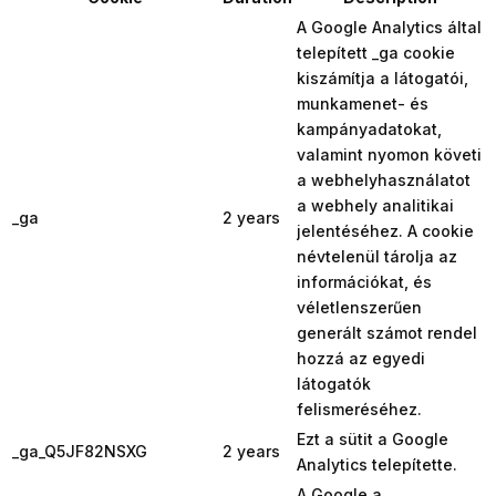
A Google Analytics által
telepített _ga cookie
kiszámítja a látogatói,
munkamenet- és
kampányadatokat,
valamint nyomon követi
a webhelyhasználatot
a webhely analitikai
_ga
2 years
jelentéséhez. A cookie
névtelenül tárolja az
információkat, és
véletlenszerűen
generált számot rendel
hozzá az egyedi
látogatók
felismeréséhez.
Ezt a sütit a Google
_ga_Q5JF82NSXG
2 years
Analytics telepítette.
A Google a