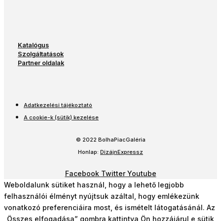
Katalógus
Szolgáltatások
Partner oldalak
Adatkezelési tájékoztató
A cookie-k (sütik) kezelése
© 2022 BolhaPiacGaléria
Honlap:
DizájnExpressz
Facebook
Twitter
Youtube
Weboldalunk sütiket használ, hogy a lehető legjobb
felhasználói élményt nyújtsuk azáltal, hogy emlékezünk
vonatkozó preferenciáira most, és ismételt látogatásánál. Az
„Összes elfogadása” gombra kattintva Ön hozzájárul e sütik