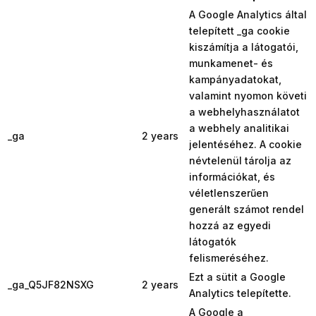
A Google Analytics által
telepített _ga cookie
kiszámítja a látogatói,
munkamenet- és
kampányadatokat,
valamint nyomon követi
a webhelyhasználatot
a webhely analitikai
_ga
2 years
jelentéséhez. A cookie
névtelenül tárolja az
információkat, és
véletlenszerűen
generált számot rendel
hozzá az egyedi
látogatók
felismeréséhez.
Ezt a sütit a Google
_ga_Q5JF82NSXG
2 years
Analytics telepítette.
A Google a