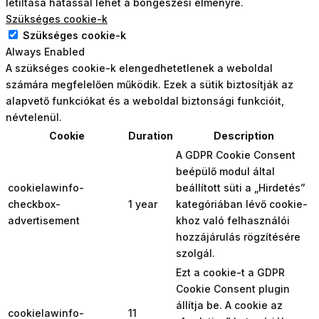
letiltása hatással lehet a böngészési élményre.
Szükséges cookie-k
Szükséges cookie-k
Always Enabled
A szükséges cookie-k elengedhetetlenek a weboldal
számára megfelelően működik. Ezek a sütik biztosítják az
alapvető funkciókat és a weboldal biztonsági funkcióit,
névtelenül.
Cookie
Duration
Description
A GDPR Cookie Consent
beépülő modul által
cookielawinfo-
beállított süti a „Hirdetés”
checkbox-
1 year
kategóriában lévő cookie-
advertisement
khoz való felhasználói
hozzájárulás rögzítésére
szolgál.
Ezt a cookie-t a GDPR
Cookie Consent plugin
állítja be. A cookie az
cookielawinfo-
11