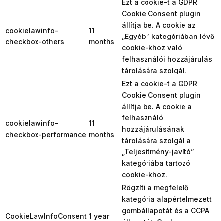
Ezt a cookie-t a GDPR
Cookie Consent plugin
állítja be. A cookie az
cookielawinfo-
11
„Egyéb” kategóriában lévő
checkbox-others
months
cookie-khoz való
felhasználói hozzájárulás
tárolására szolgál.
Ezt a cookie-t a GDPR
Cookie Consent plugin
állítja be. A cookie a
felhasználó
cookielawinfo-
11
hozzájárulásának
checkbox-performance
months
tárolására szolgál a
„Teljesítmény-javító”
kategóriába tartozó
cookie-khoz.
Rögzíti a megfelelő
kategória alapértelmezett
gombállapotát és a CCPA
CookieLawInfoConsent
1 year