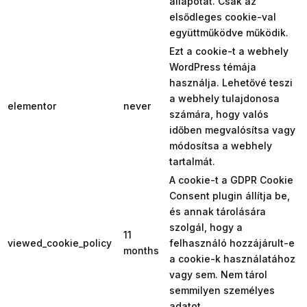
állapotát. Csak az
elsődleges cookie-val
együttműködve működik.
Ezt a cookie-t a webhely
WordPress témája
használja. Lehetővé teszi
a webhely tulajdonosa
elementor
never
számára, hogy valós
időben megvalósítsa vagy
módosítsa a webhely
tartalmát.
A cookie-t a GDPR Cookie
Consent plugin állítja be,
és annak tárolására
szolgál, hogy a
11
viewed_cookie_policy
felhasználó hozzájárult-e
months
a cookie-k használatához
vagy sem. Nem tárol
semmilyen személyes
adatot.