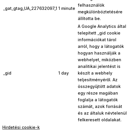
felhasználók
_gat_gtag_UA_227632097_1
1 minute
megkülönböztetésére
állította be.
A Google Analytics által
telepített _gid cookie
információkat tárol
arról, hogy a látogatók
hogyan használják a
webhelyet, miközben
analitikai jelentést is
_gid
1 day
készít a webhely
teljesítményéről. Az
összegyűjtött adatok
egy része magában
foglalja a látogatók
számát, azok forrását
és az általuk névtelenül
felkeresett oldalakat.
Hirdetési cookie-k