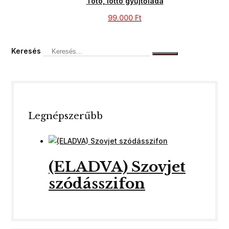
Totó, lottó gyűjtőláda
99.000
Ft
Keresés
Legnépszerűbb
(ELADVA) Szovjet
szódásszifon