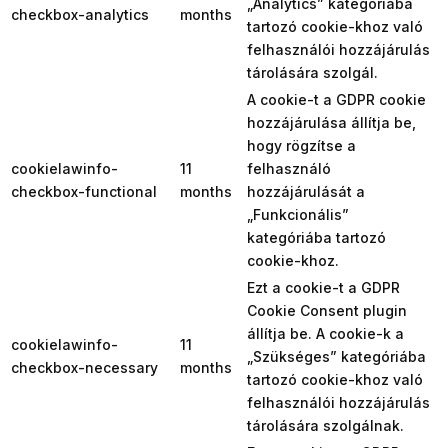
„Analytics” kategóriába
checkbox-analytics
months
tartozó cookie-khoz való
felhasználói hozzájárulás
tárolására szolgál.
A cookie-t a GDPR cookie
hozzájárulása állítja be,
hogy rögzítse a
cookielawinfo-
11
felhasználó
checkbox-functional
months
hozzájárulását a
„Funkcionális”
kategóriába tartozó
cookie-khoz.
Ezt a cookie-t a GDPR
Cookie Consent plugin
állítja be. A cookie-k a
cookielawinfo-
11
„Szükséges” kategóriába
checkbox-necessary
months
tartozó cookie-khoz való
felhasználói hozzájárulás
tárolására szolgálnak.