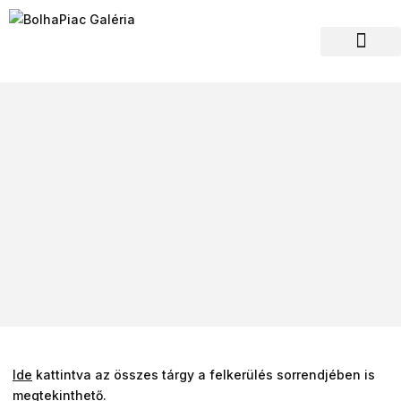
Hagyaték felvásár
Ide
kattintva az összes tárgy a felkerülés sorrendjében is
megtekinthető.