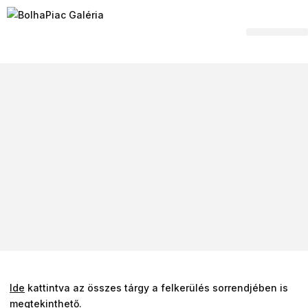
Hagyaték felvásár
Ide
kattintva az összes tárgy a felkerülés sorrendjében is
megtekinthető.