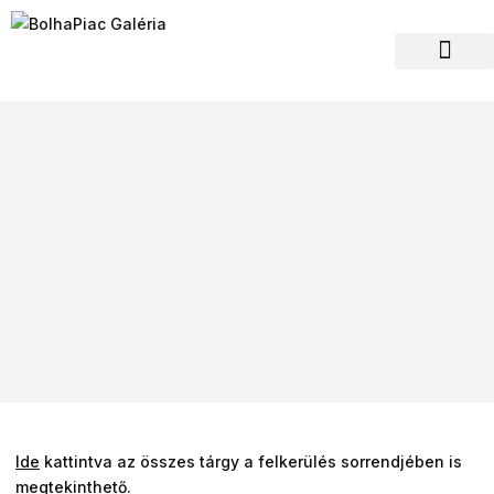
Hagyaték felvásár
Ide
kattintva az összes tárgy a felkerülés sorrendjében is
megtekinthető.