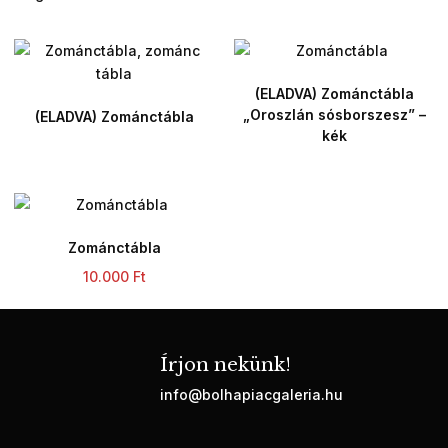
(ELADVA) Zománctábla
„Oroszlán sósborszesz” –
(ELADVA) Zománctábla
kék
Zománctábla
10.000
Ft
Írjon nekünk!
info@bolhapiacgaleria.hu