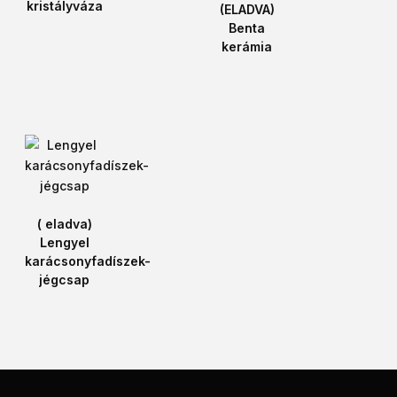
kristályváza
(ELADVA)
Benta
kerámia
( eladva)
Lengyel
karácsonyfadíszek-
jégcsap