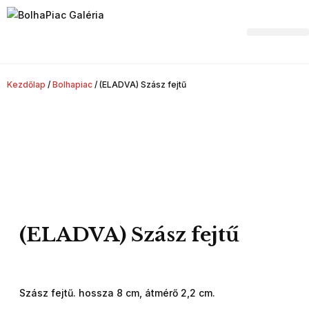
Hagyaték felvásár
Kezdőlap
/
Bolhapiac
/ (ELADVA) Szász fejtű
(ELADVA) Szász fejtű
Szász fejtű. hossza 8 cm, átmérő 2,2 cm.