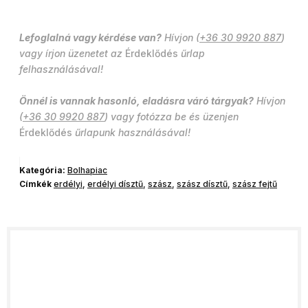
Lefoglalná vagy kérdése van?
Hívjon (
+36 30 9920 887
)
vagy írjon üzenetet az
Érdeklődés
űrlap
felhasználásával!
Önnél is vannak hasonló, eladásra váró tárgyak?
Hívjon
(
+36 30 9920 887
) vagy fotózza be és üzenjen
Érdeklődés
űrlapunk használásával!
Kategória:
Bolhapiac
Címkék
erdélyi
,
erdélyi dísztű
,
szász
,
szász dísztű
,
szász fejtű