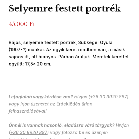
Selyemre festett portrék
45.000
Ft
Bájos, selyemre festett portrék, Subkégel Gyula
(1907-?) munkái. Az egyik keret rendben van, a másik
sajnos itt, ott hiányos. Párban áruljuk. Méretek kerettel
együtt: 17,5x 20 cm.
Lefoglalná vagy kérdése van?
Hívjon (
+36 30 9920 887
)
vagy írjon üzenetet az
Érdeklődés
űrlap
felhasználásával!
Önnél is vannak hasonló, eladásra váró tárgyak?
Hívjon
(
+36 30 9920 887
) vagy fotózza be és üzenjen