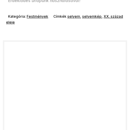
Érdeklődés
űrlapunk használásával!
Kategória:
Festmények
Címkék
selyem
,
selyemkép
,
XX. század
eleje