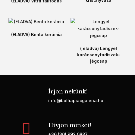
kristályváza
(ELADVA) Vitra falifogas
(ELADVA) Benta kerámia
( eladva) Lengyel
karácsonyfadíszek-
jégcsap
Írjon nekünk!
info@bolhapiacgaleria.hu
Hívjon minket!
+36 (30) 992 0887