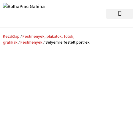
Hagyaték felvásár
Kezdőlap
/
Festmények, plakátok, fotók,
grafikák
/
Festmények
/ Selyemre festett portrék