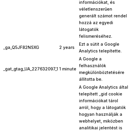
információkat, és
véletlenszerűen
generált számot rendel
hozzá az egyedi
látogatók
felismeréséhez.
Ezt a sütit a Google
_ga_Q5JF82NSXG
2 years
Analytics telepítette.
A Google a
felhasználók
_gat_gtag_UA_227632097_1
1 minute
megkülönböztetésére
állította be.
A Google Analytics által
telepített _gid cookie
információkat tárol
arról, hogy a látogatók
hogyan használják a
webhelyet, miközben
analitikai jelentést is