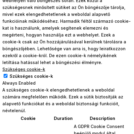
webhelyen való böngészés során. Ezek közül a
szükségesnek minősített sütiket az Ön böngészője tárolja,
mivel ezek elengedhetetlenek a weboldal alapvető
funkcióinak működéséhez. Harmadik féltől származó cookie-
kat is használunk, amelyek segítenek elemezni és
megérteni, hogyan használja ezt a webhelyet. Ezek a
cookie-k csak az Ön hozzájárulásával kerülnek tárolásra a
böngészőjében. Lehetősége van arra is, hogy leiratkozzon
ezekről a cookie-król. De ezen cookie-k némelyikének
letiltása hatással lehet a böngészési élményre.
Szükséges cookie-k
Szükséges cookie-k
Always Enabled
A szükséges cookie-k elengedhetetlenek a weboldal
számára megfelelően működik. Ezek a sütik biztosítják az
alapvető funkciókat és a weboldal biztonsági funkcióit,
névtelenül.
Cookie
Duration
Description
A GDPR Cookie Consent
beépülő modul által