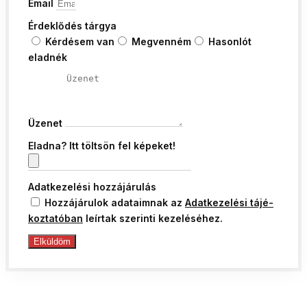
Email
Érdeklődés tárgya
Kérdésem van
Megvenném
Hasonlót
eladnék
Üzenet
Eladna? Itt töltsön fel képeket!
Adatkezelési hozzájárulás
Hozzájárulok adataimnak az
Adat­ke­ze­lé­si tá­jé­
koz­ta­tó­ban
le­írtak sze­rin­ti ke­ze­lé­sé­hez.
Elküldöm