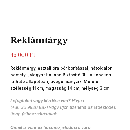
Reklámtárgy
45.000
Ft
Reklámtárgy, asztali óra bőr borítással, hátoldalon
persely. „Magyar Holland Biztosító Rt.” A képeken
látható állapotban, üvege hiányzik. Mérete:
szélesség 11 cm, magasság 14 cm, mélység 3 cm.
Lefoglalná vagy kérdése van?
Hívjon
(
+36 30 9920 887
) vagy írjon üzenetet az
Érdeklődés
űrlap felhasználásával!
Önnél is vannak hasonló, eladásra váró