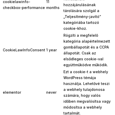
cookielawinfo-
11
hozzájárulásának
checkbox-performance
months
tárolására szolgál a
„Teljesítmény-javító”
kategóriába tartozó
cookie-khoz.
Rögzíti a megfelelő
kategória alapértelmezett
gombállapotát és a CCPA
CookieLawInfoConsent
1 year
állapotát. Csak az
elsődleges cookie-val
együttműködve működik.
Ezt a cookie-t a webhely
WordPress témája
használja. Lehetővé teszi
a webhely tulajdonosa
elementor
never
számára, hogy valós
időben megvalósítsa vagy
módosítsa a webhely
tartalmát.