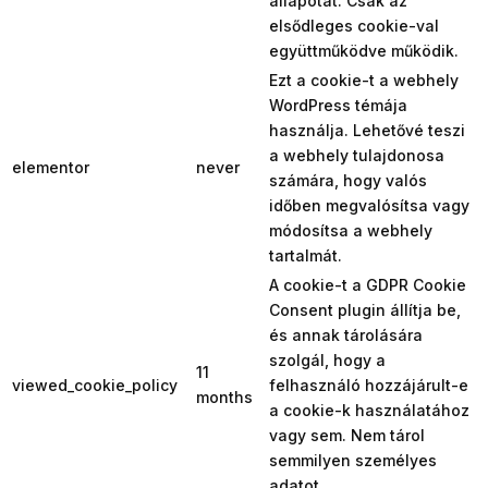
állapotát. Csak az
elsődleges cookie-val
együttműködve működik.
Ezt a cookie-t a webhely
WordPress témája
használja. Lehetővé teszi
a webhely tulajdonosa
elementor
never
számára, hogy valós
időben megvalósítsa vagy
módosítsa a webhely
tartalmát.
A cookie-t a GDPR Cookie
Consent plugin állítja be,
és annak tárolására
szolgál, hogy a
11
viewed_cookie_policy
felhasználó hozzájárult-e
months
a cookie-k használatához
vagy sem. Nem tárol
semmilyen személyes
adatot.