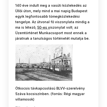
140 éve indult meg a vasúti közlekedés az
Üllői úton, mely mind a mai napig Budapest
egyik legfontosabb tömegközlekedési
tengelye. Az útvonal fő viszonylata mindig a
ma is létező,
50-es v
iszonylat volt; az
Üzemtörténet Munkacsoport most ennek a
járatnak a tanulságos történetét mutatja be.
Ötkocsis távkapcsolású BLVV-szerelvény
Száva kocsiszínben. (forrás: Régi magyar
villamosok)