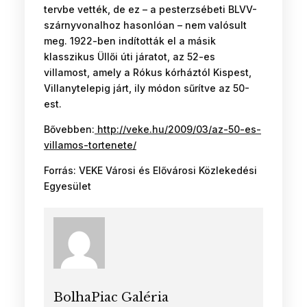
tervbe vették, de ez – a pesterzsébeti BLVV-
szárnyvonalhoz hasonlóan – nem valósult
meg. 1922-ben indították el a másik
klasszikus Üllői úti járatot, az 52-es
villamost, amely a Rókus kórháztól Kispest,
Villanytelepig járt, ily módon sűrítve az 50-
est.
Bővebben:
http://veke.hu/2009/03/az-50-es-
villamos-tortenete/
Forrás: VEKE Városi és Elővárosi Közlekedési
Egyesület
BolhaPiac Galéria