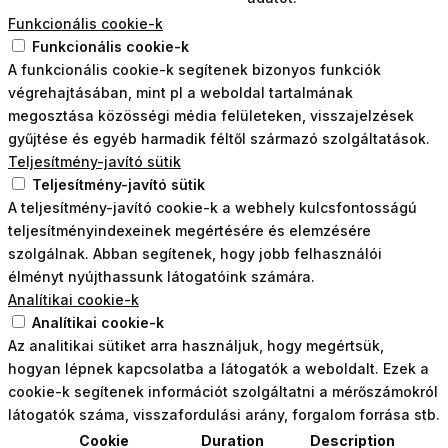
Funkcionális cookie-k
Funkcionális cookie-k
A funkcionális cookie-k segítenek bizonyos funkciók
végrehajtásában, mint pl a weboldal tartalmának
megosztása közösségi média felületeken, visszajelzések
gyűjtése és egyéb harmadik féltől származó szolgáltatások.
Teljesítmény-javító sütik
Teljesítmény-javító sütik
A teljesítmény-javító cookie-k a webhely kulcsfontosságú
teljesítményindexeinek megértésére és elemzésére
szolgálnak. Abban segítenek, hogy jobb felhasználói
élményt nyújthassunk látogatóink számára.
Analítikai cookie-k
Analítikai cookie-k
Az analitikai sütiket arra használjuk, hogy megértsük,
hogyan lépnek kapcsolatba a látogatók a weboldalt. Ezek a
cookie-k segítenek információt szolgáltatni a mérőszámokról
látogatók száma, visszafordulási arány, forgalom forrása stb.
Cookie
Duration
Description