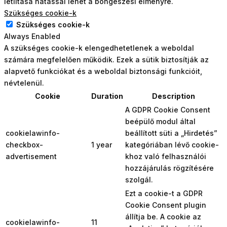
letiltása hatással lehet a böngészési élményre.
Szükséges cookie-k
Szükséges cookie-k
Always Enabled
A szükséges cookie-k elengedhetetlenek a weboldal
számára megfelelően működik. Ezek a sütik biztosítják az
alapvető funkciókat és a weboldal biztonsági funkcióit,
névtelenül.
Cookie
Duration
Description
A GDPR Cookie Consent
beépülő modul által
cookielawinfo-
beállított süti a „Hirdetés”
checkbox-
1 year
kategóriában lévő cookie-
advertisement
khoz való felhasználói
hozzájárulás rögzítésére
szolgál.
Ezt a cookie-t a GDPR
Cookie Consent plugin
állítja be. A cookie az
cookielawinfo-
11