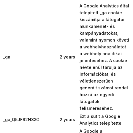
A Google Analytics által
telepített _ga cookie
kiszámítja a látogatói,
munkamenet- és
kampányadatokat,
valamint nyomon követi
a webhelyhasználatot
a webhely analitikai
_ga
2 years
jelentéséhez. A cookie
névtelenül tárolja az
információkat, és
véletlenszerűen
generált számot rendel
hozzá az egyedi
látogatók
felismeréséhez.
Ezt a sütit a Google
_ga_Q5JF82NSXG
2 years
Analytics telepítette.
A Google a