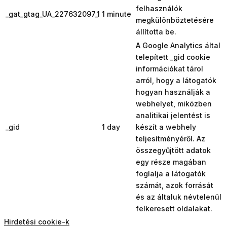
felhasználók
_gat_gtag_UA_227632097_1
1 minute
megkülönböztetésére
állította be.
A Google Analytics által
telepített _gid cookie
információkat tárol
arról, hogy a látogatók
hogyan használják a
webhelyet, miközben
analitikai jelentést is
_gid
1 day
készít a webhely
teljesítményéről. Az
összegyűjtött adatok
egy része magában
foglalja a látogatók
számát, azok forrását
és az általuk névtelenül
felkeresett oldalakat.
Hirdetési cookie-k