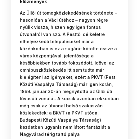
Előzmények
Az Üllői út tömegközlekedésének története –
hasonlóan a
Váci útéhoz
– nagyon régre
nyúlik vissza, hiszen egy igen fontos
útvonalról van szó. A Pesttől délkeletre
elhelyezkedő településeket már a
középkorban is ez a sugárút kötötte össze a
város központjával, jelentősége a
későbbiekben tovább fokozódott. Idővel az
omnibuszközlekedés itt sem tudta már
kielégíteni az igényeket, ezért a PKVT (Pesti
Közúti Vaspálya Társaság) már igen korán,
1869. január 30-án megnyitotta az Üllői úti
lóvasúti vonalát. A kocsik azonban ekkoriban
még csak az útvonal belső szakaszán
közlekedtek: a BKVT (a PKVT utóda,
Budapesti Közúti Vaspálya Társaság)
kezdetben ugyanis nem látott fantáziát a
Nagyvárad térig tartó pálya