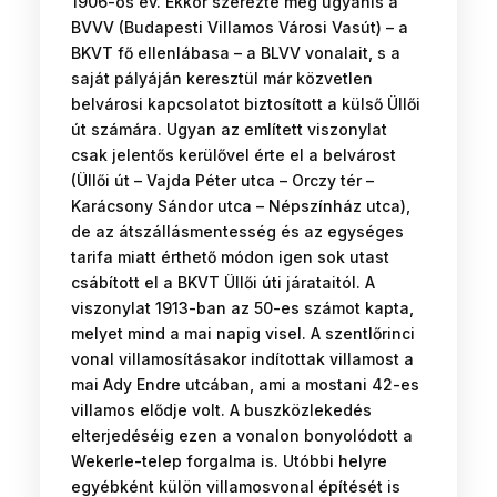
1906-os év. Ekkor szerezte meg ugyanis a
BVVV (Budapesti Villamos Városi Vasút) – a
BKVT fő ellenlábasa – a BLVV vonalait, s a
saját pályáján keresztül már közvetlen
belvárosi kapcsolatot biztosított a külső Üllői
út számára. Ugyan az említett viszonylat
csak jelentős kerülővel érte el a belvárost
(Üllői út – Vajda Péter utca – Orczy tér –
Karácsony Sándor utca – Népszínház utca),
de az átszállásmentesség és az egységes
tarifa miatt érthető módon igen sok utast
csábított el a BKVT Üllői úti járataitól. A
viszonylat 1913-ban az 50-es számot kapta,
melyet mind a mai napig visel. A szentlőrinci
vonal villamosításakor indítottak villamost a
mai Ady Endre utcában, ami a mostani 42-es
villamos elődje volt. A buszközlekedés
elterjedéséig ezen a vonalon bonyolódott a
Wekerle-telep forgalma is. Utóbbi helyre
egyébként külön villamosvonal építését is