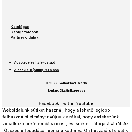
Katalógus
Szolgáltatások
Partner oldalak
Adatkezelési tájékoztató
A cookie-k (sütik) kezelése
© 2022 BolhaPiacGaléria
Honlap:
DizájnExpressz
Facebook
Twitter
Youtube
Weboldalunk sütiket használ, hogy a lehető legjobb
felhasználói élményt nyújtsuk azáltal, hogy emlékezünk
vonatkozó preferenciáira most, és ismételt látogatásánál. Az
„Összes elfogadása” gombra kattintva Ön hozzájárul e sütik