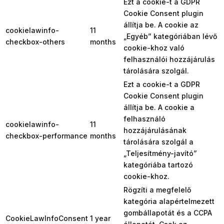
Ezt a cookie-t a GDPR
Cookie Consent plugin
állítja be. A cookie az
cookielawinfo-
11
„Egyéb” kategóriában lévő
checkbox-others
months
cookie-khoz való
felhasználói hozzájárulás
tárolására szolgál.
Ezt a cookie-t a GDPR
Cookie Consent plugin
állítja be. A cookie a
felhasználó
cookielawinfo-
11
hozzájárulásának
checkbox-performance
months
tárolására szolgál a
„Teljesítmény-javító”
kategóriába tartozó
cookie-khoz.
Rögzíti a megfelelő
kategória alapértelmezett
gombállapotát és a CCPA
CookieLawInfoConsent
1 year