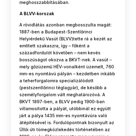
meghosszabbításában.
A BLVV-korszak
A rövidlátás azonban megbosszulta magát:
1887-ben a Budapest-Szentlőrinci
Helyiérdekű Vasút (BLVV)tette rá a kezét az
említett szakaszra, így – főként a
századfordulót követően – nem kevés
bosszúságot okozva a BKVT-nek. A vasút –
mely gőzüzemű HÉV-vonalként üzemelt, 760
mm-es nyomtávú pályán – kezdetben inkább
a teherforgalomra specializálódott
(pestszentlőrinci téglagyár), de később a
személyforgalom vált meghatározóvá. A
BKVT 1897-ben, a BLVV pedig 1900-ban
villamosította a pályát, utóbbinál ez együtt
járt a pálya 1435 mm-es nyomtávúra való
átépítésével is. Fordulópontnak bizonyult az
Üllői úti tömegközlekedés történetében az