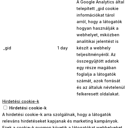
A Google Analytics által
telepített _gid cookie
információkat tárol
arról, hogy a látogatók
hogyan használják a
webhelyet, miközben
analitikai jelentést is
_gid
1 day
készít a webhely
teljesítményéről. Az
összegyűjtött adatok
egy része magában
foglalja a látogatók
számát, azok forrását
és az általuk névtelenül
felkeresett oldalakat.
Hirdetési cookie-k
Hirdetési cookie-k
A hirdetési cookie-k arra szolgálnak, hogy a látogatók
releváns hirdetéseket kapjanak és marketing kampányok.
Ezek a cookie-k nyomon követik a látogatókat webhelyeket,