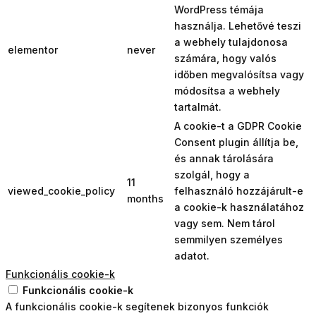
WordPress témája
használja. Lehetővé teszi
a webhely tulajdonosa
elementor
never
számára, hogy valós
időben megvalósítsa vagy
módosítsa a webhely
tartalmát.
A cookie-t a GDPR Cookie
Consent plugin állítja be,
és annak tárolására
szolgál, hogy a
11
viewed_cookie_policy
felhasználó hozzájárult-e
months
a cookie-k használatához
vagy sem. Nem tárol
semmilyen személyes
adatot.
Funkcionális cookie-k
Funkcionális cookie-k
A funkcionális cookie-k segítenek bizonyos funkciók