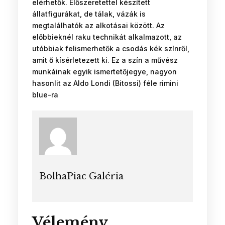
elérhetők. Előszeretettel készített
állatfigurákat, de tálak, vázák is
megtalálhatók az alkotásai között. Az
előbbieknél raku technikát alkalmazott, az
utóbbiak felismerhetők a csodás kék színről,
amit ő kísérletezett ki. Ez a szín a művész
munkáinak egyik ismertetőjegye, nagyon
hasonlit az Aldo Londi (Bitossi) féle rimini
blue-ra
BolhaPiac Galéria
Vélemény,