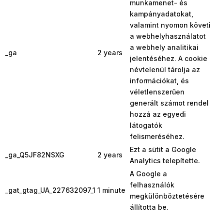
munkamenet- és
kampányadatokat,
valamint nyomon követi
a webhelyhasználatot
a webhely analitikai
_ga
2 years
jelentéséhez. A cookie
névtelenül tárolja az
információkat, és
véletlenszerűen
generált számot rendel
hozzá az egyedi
látogatók
felismeréséhez.
Ezt a sütit a Google
_ga_Q5JF82NSXG
2 years
Analytics telepítette.
A Google a
felhasználók
_gat_gtag_UA_227632097_1
1 minute
megkülönböztetésére
állította be.