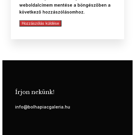
weboldalcímem mentése a böngészőben a
következő hozzászólásomhoz.
Írjon nekünk!
info@bolhapiacgaleria.hu