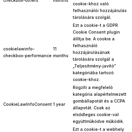
checkbox-others
months
cookie-khoz való
felhasználói hozzájárulás
tárolására szolgál.
Ezt a cookie-t a GDPR
Cookie Consent plugin
állítja be. A cookie a
felhasználó
cookielawinfo-
11
hozzájárulásának
checkbox-performance
months
tárolására szolgál a
„Teljesítmény-javító”
kategóriába tartozó
cookie-khoz.
Rögzíti a megfelelő
kategória alapértelmezett
gombállapotát és a CCPA
CookieLawInfoConsent
1 year
állapotát. Csak az
elsődleges cookie-val
együttműködve működik.
Ezt a cookie-t a webhely