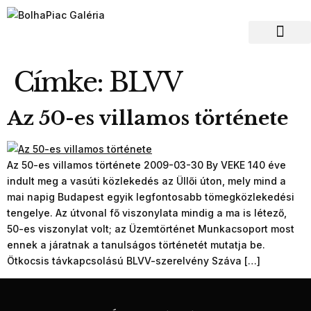
Hagyaték felvásár
Címke:
BLVV
Az 50-es villamos története
Az 50-es villamos története 2009-03-30 By VEKE 140 éve
indult meg a vasúti közlekedés az Üllői úton, mely mind a
mai napig Budapest egyik legfontosabb tömegközlekedési
tengelye. Az útvonal fő viszonylata mindig a ma is létező,
50-es viszonylat volt; az Üzemtörténet Munkacsoport most
ennek a járatnak a tanulságos történetét mutatja be.
Ötkocsis távkapcsolású BLVV-szerelvény Száva […]