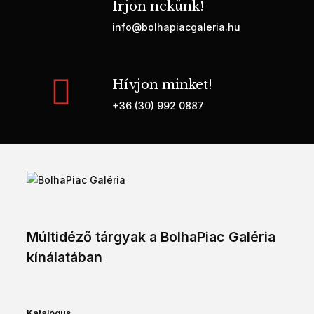
Írjon nekünk!
info@bolhapiacgaleria.hu
Hívjon minket!
+36 (30) 992 0887
Múltidéző tárgyak a BolhaPiac Galéria
kínálatában
Katalógus